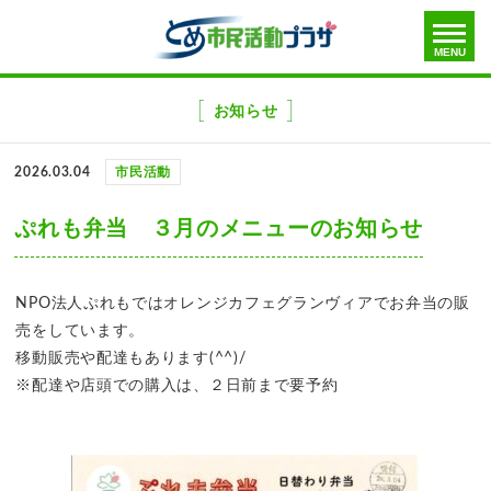
toggle
MENU
menu
メ
ニ
お知らせ
ュ
ー
2026.03.04
市民活動
を
飛
ぷれも弁当 ３月のメニューのお知らせ
ば
す
NPO法人ぷれもではオレンジカフェグランヴィアでお弁当の販
売をしています。
移動販売や配達もあります(^^)/
※配達や店頭での購入は、２日前まで要予約