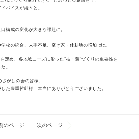
”これだったら協力できる” と思わせる企画を！」
アドバイスが続々と。
人口構成の変化が大きな課題に。
学校の統合、人手不足、空き家・休耕地の増加 etc…
”を定め、各地域ニーズに沿った”枝・葉”づくりの重要性を
した。
のさがしの会の皆様、
戴した豊重哲郎様 本当にありがとうございました。
前のページ
次のページ