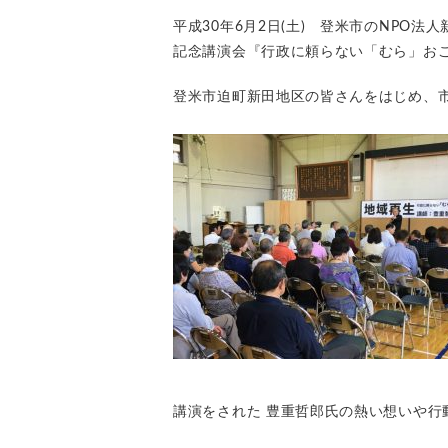
平成30年6月2日(土) 登米市のNPO
記念講演会『行政に頼らない「むら」お
登米市迫町新田地区の皆さんをはじめ、市
講演をされた 豊重哲郎氏の熱い想いや行