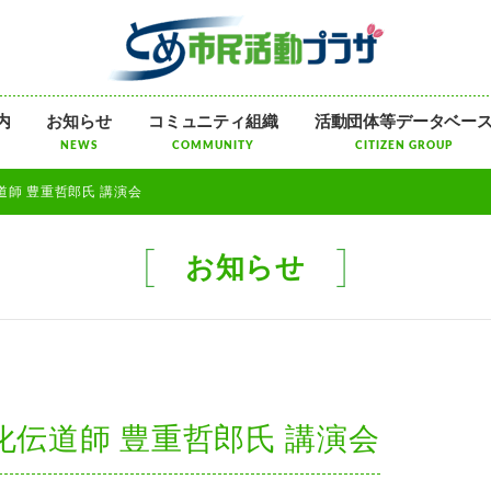
メ
内
お知らせ
コミュニティ組織
活動団体等データベー
ニ
NEWS
COMMUNITY
CITIZEN GROUP
ュ
ー
道師 豊重哲郎氏 講演会
を
飛
ば
お知らせ
す
化伝道師 豊重哲郎氏 講演会