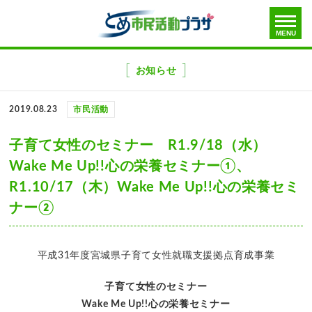
toggle
MENU
menu
メ
ニ
お知らせ
ュ
ー
2019.08.23
市民活動
を
飛
子育て女性のセミナー R1.9/18（水）
ば
Wake Me Up!!心の栄養セミナー①、
す
R1.10/17（木）Wake Me Up!!心の栄養セミ
ナー②
平成31年度宮城県子育て女性就職支援拠点育成事業
子育て女性のセミナー
Wake
Me
Up!!心の栄養セミナー