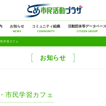
メ
内
お知らせ
コミュニティ組織
活動団体等データベー
ニ
NEWS
COMMUNITY
CITIZEN GROUP
ュ
ー
・市民学習カフェ
を
飛
ば
お知らせ
す
登米・市民学習カフェ