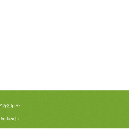
西佐沼70
nplaza.jp