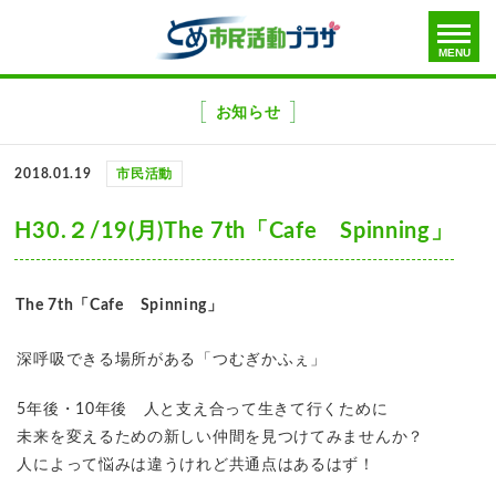
toggle
MENU
menu
メ
ニ
お知らせ
ュ
ー
2018.01.19
市民活動
を
飛
H30.２/19(月)The 7th「Cafe Spinning」
ば
す
The 7th
「Cafe Spinning」
深呼吸できる場所がある「つむぎかふぇ」
5年後・10年後 人と支え合って生きて行くために
未来を変えるための新しい仲間を見つけてみませんか？
人によって悩みは違うけれど共通点はあるはず！