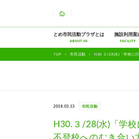
ホーム
とめ市民活動プラザとは
施設利用案
ABOUT US
FACILITY
TOP
市民活動
H30.３/28(水)「学
2018.03.13
市民活動
H30.３/28(水)
不登校へのむき合い