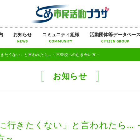
メ
内
お知らせ
コミュニティ組織
活動団体等データベー
ニ
NEWS
COMMUNITY
CITIZEN GROUP
ュ
ー
校に行きたくない」と言われたら… ～不登校へのむき合い方～
を
飛
ば
お知らせ
す
「学校に行きたくない」と言われたら… 
方～