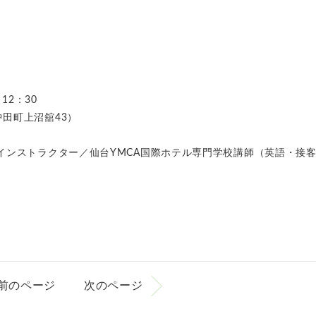
12：30
田町上沼舘43）
インストラクター／仙台YMCA国際ホテル専門学校講師（英語・接
）
前のページ
次のページ