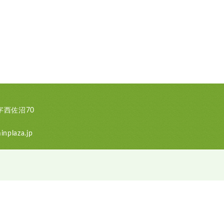
西佐沼70
nplaza.jp