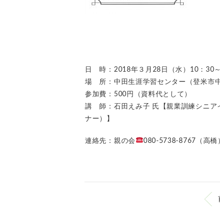
日 時：2018年３月28日（水）10：30～
場 所：中田生涯学習センター（登米市中
参加費：500円（資料代として）
講 師：石田えみ子 氏【親業訓練シニア
ナー）】
連絡先：親の会
080‐5738‐8767（高橋