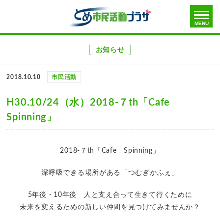
toggle
MENU
menu
メ
ニ
お知らせ
ュ
ー
2018.10.10
市民活動
を
飛
H30.10/24（水）2018-７th「Cafe
ば
Spinning」
す
2018-７th「Cafe Spinning」
深呼吸できる場所がある「つむぎかふぇ」
5年後・10年後 人と支え合って生きて行くために
未来を変えるための新しい仲間を見つけてみませんか？