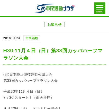
toggle
MENU
menu
メ
ニ
お知らせ
ュ
ー
2018.04.24
市民活動
を
飛
H30.11月４日（日）第33回カッパハーフマ
ば
ラソン大会
す
(財)日本陸上競技連盟公認大会
第33回カッパハーフマラソン大会
平成30年11月４日（日）
9：30 スタート！（雨天決行）
４月23日（月）、エントリー開始！