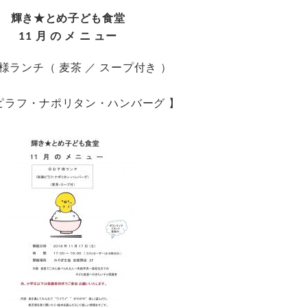
輝き★とめ子ども食堂
11 月 の メ ニ ュー
様ランチ（ 麦茶 ／ スープ付き ）
ピラフ・ナポリタン・ハンバーグ 】