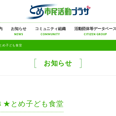
メ
内
お知らせ
コミュニティ組織
活動団体等データベー
ニ
NEWS
COMMUNITY
CITIZEN GROUP
ュ
ー
き★とめ子ども食堂
を
飛
ば
お知らせ
す
）輝き★とめ子ども食堂