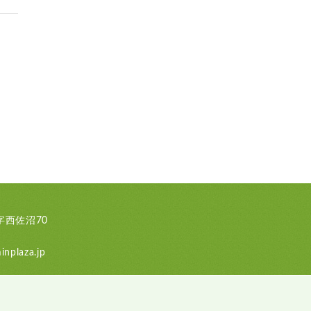
西佐沼70
nplaza.jp