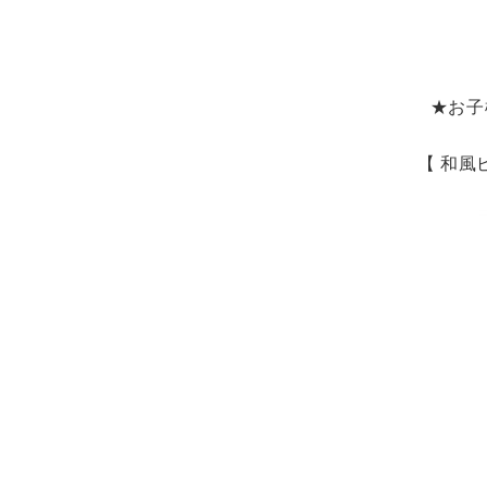
★お子
【 和風