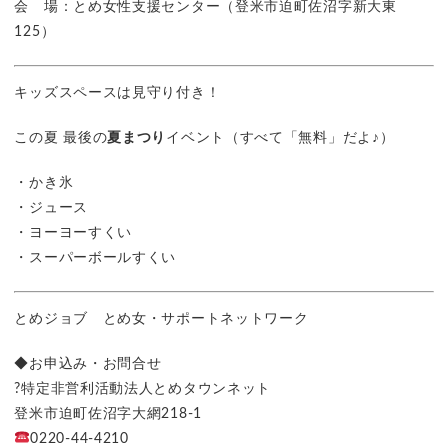
会 場：とめ女性支援センター（登米市迫町佐沼字新大東
125）
キッズスペースは見守り付き！
この夏 最後の
夏まつり
イベント（すべて「無料」だよ♪）
・かき氷
・ジュース
・ヨーヨーすくい
・スーパーボールすくい
とめジョブ とめ女・サポートネットワーク
◆お申込み・お問合せ
?特定非営利活動法人とめタウンネット
登米市迫町佐沼字大網218-1
0220-44-4210