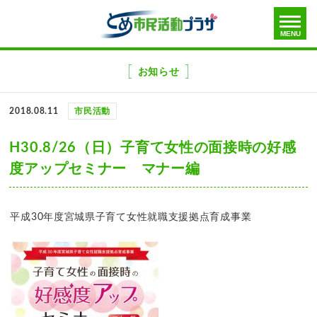
toggle
MENU
menu
メ
ニ
お知らせ
ュ
ー
2018.08.11
市民活動
を
飛
H30.8/26（日）子育て女性の面接時の好感
ば
度アップセミナー マナー編
す
平成30年度宮城県子育て女性就職支援拠点育成事業