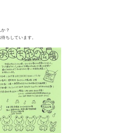
。
は
んか？
お待ちしています。