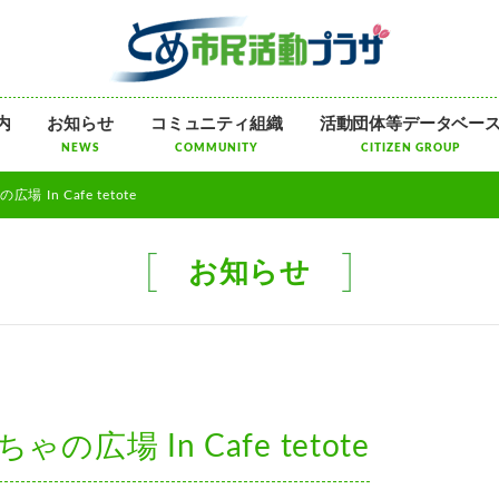
メ
内
お知らせ
コミュニティ組織
活動団体等データベー
ニ
NEWS
COMMUNITY
CITIZEN GROUP
ュ
ー
 In Cafe tetote
を
飛
ば
お知らせ
す
広場 In Cafe tetote