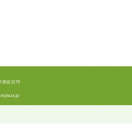
西佐沼70
nplaza.jp