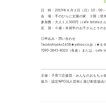
日 時：2019年６月２日（日）10：00～
会 場：手のひらに太陽の家 ２階（登
参加費：大人１人500円（cafe
tetot
定 員：０歳～未就学のお子さんとそのお
◎申込み・問い合わせ
?asobohiyoko1658★yahoo.co.j
?090-2845-8033（長倉）または、cafe
t
主催：子育て応援団・みんなのおもちゃ
協力：認定NPO法人芸術と遊び創造協会/手の