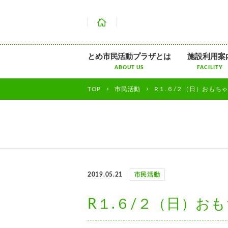
ホーム
とめ市民活動プラザとは
施設利用案
ABOUT US
FACILITY
TOP
市民活動
R１.６/２（日）おもちゃの広場
2019.05.21
市民活動
R１.６/２（日）おもちゃの