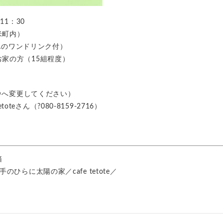
11：30
米町内）
eさんのワンドリンク付）
家の方（15組程度）
p（★を＠へ変更してください）
etoteさん（?080-8159-2716）
箱
ひらに太陽の家／cafe tetote／