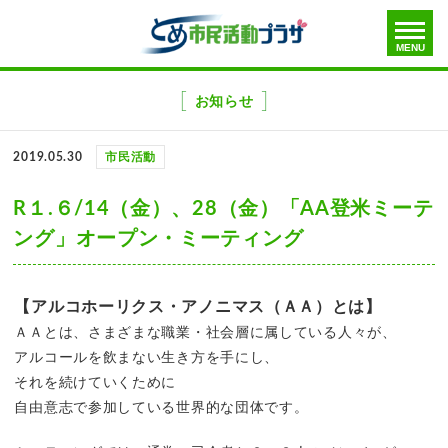
toggle
MENU
menu
メ
ニ
お知らせ
ュ
ー
2019.05.30
市民活動
を
飛
R１.６/14（金）、28（金）「AA登米ミーテ
ば
ング」オープン・ミーティング
す
【アルコホーリクス・アノニマス（ＡＡ）とは】
ＡＡとは、さまざまな職業・社会層に属している人々が、
アルコールを飲まない生き方を手にし、
それを続けていくために
自由意志で参加している世界的な団体です。