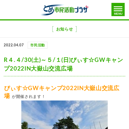
toggle
MENU
menu
メ
ニ
お知らせ
ュ
ー
2022.04.07
市民活動
を
飛
R４.４/30(土)～５/１(日)ぴぃす☆GWキャン
ば
プ2022IN大嶽山交流広場
す
ぴぃす☆GWキャンプ2022IN大嶽山交流広
場
が開催されます！