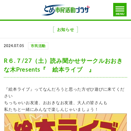
toggle
MENU
menu
メ
ニ
お知らせ
ュ
ー
2024.07.05
市民活動
を
飛
R６.７/27（土）読み聞かせサークルおおき
ば
な木Presents『 絵本ライブ 』
す
『絵本ライブ』ってなんだろうと思った方ぜひ遊びに来てくだ
さい
ちっちゃいお友達、おおきなお友達、大人の皆さんも
私たちと一緒にみんなで楽しんじゃいましょう！