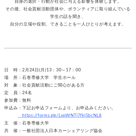
自身の選択・行動が社会に与える影響を体験します。
その後、社会貢献活動団体や、ボランティアに取り組んでいる
学生の話を聞き、
自分の立場や役割、できることを一人ひとりが考えます。
日 時：2月24日(月)13：30～17：00
場 所：石巻専修大学 学生ホール
対 象：社会貢献活動にご関心がある方
定 員：24名
参加費：無料
申込み：下記お申込フォームより、お申込みください。
https://forms.gle/LxpWNTj7fkj5bcNL8
主 催：石巻専修大学
共 催：一般社団法人日本カーシェアリング協会