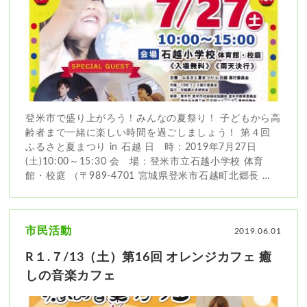
登米市で盛り上がろう！みんなの夏祭り！ 子どもから高
齢者まで一緒に楽しい時間を過ごしましょう！ 第４回
ふるさと夏まつり in 石越 日 時：2019年7月27日
(土)10:00～15:30 会 場：登米市立石越小学校 体育
館・校庭 （〒989-4701 宮城県登米市石越町北郷長 …
市民活動
2019.06.01
R１.７/13（土）第16回 オレンジカフェ 癒
しの音楽カフェ