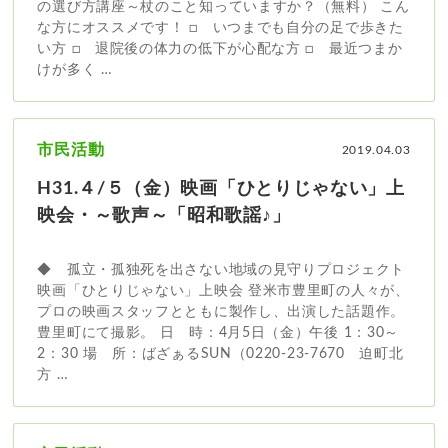
の選び方講座～杖のこと知っていますか？（無料） こん
な方にオススメです！ □ いつまでも自分の足で歩きた
い方 □ 退院後の体力の低下が心配な方 □ 最近つまか
けが多く …
市民活動
2019.04.03
H31.４/５（金）映画「ひとりじゃない」上
映会・～歌声～「昭和歌謡♪」
◆ 孤立・孤独死を出さない地域の見守りプロジェクト
映画「ひとりじゃない」上映会 登米市豊里町の人々が、
プロの映画スタッフとともに製作し、出演した話題作。
豊里町にて撮影。 日 時：4月5日（金）午後 1：30～
2：30 場 所：ばざぁるSUN（0220-23-7670 迫町北
方 …