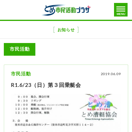
toggle
MENU
menu
メ
ニ
お知らせ
ュ
ー
市民活動
を
飛
ば
す
市民活動
2019.06.09
R1.6/23（日）第３回乗艇会