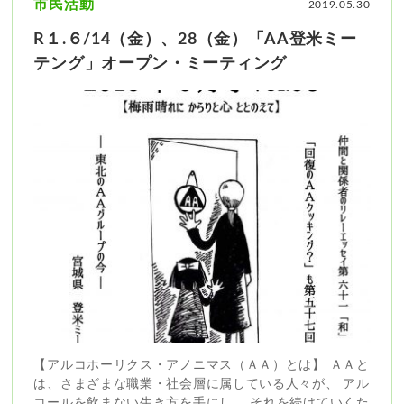
市民活動
2019.05.30
R１.６/14（金）、28（金）「AA登米ミー
テング」オープン・ミーティング
【アルコホーリクス・アノニマス（ＡＡ）とは】 ＡＡと
は、さまざまな職業・社会層に属している人々が、 アル
コールを飲まない生き方を手にし、 それを続けていくた