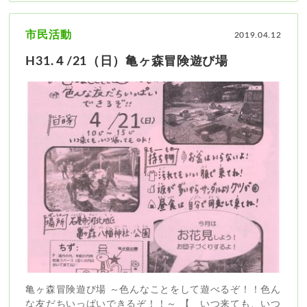
市民活動
2019.04.12
H31.４/21（日）亀ヶ森冒険遊び場
亀ヶ森冒険遊び場 ～色んなことをして遊べるぞ！！色ん
な友だちいっぱいできるぞ！！～ 【 いつ来ても、いつ