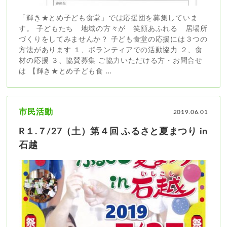
「輝き★とめ子ども食堂」では応援団を募集していま
す。 子どもたち 地域の方々が 笑顔あふれる 居場所
づくりをしてみませんか？ 子ども食堂の応援には３つの
方法があります １、ボランティアでの活動協力 ２、食
材の応援 ３、協賛募集 ご協力いただける方・お問合せ
は 【輝き★とめ子ども食 …
市民活動
2019.06.01
R１.７/27（土）第４回 ふるさと夏まつり in
石越