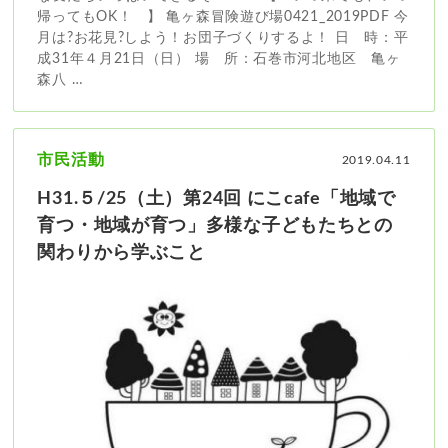
帰ってもOK！ 】 亀ヶ森冒険遊び場0421_2019PDF 今
月は?お花見?しよう！お団子づくりするよ！ 日 時：平
成31年４月21日（日） 場 所：石巻市河北地区 亀ヶ
森八 …
市民活動
2019.04.11
H31.５/25（土）第24回 にこcafe「地域で
育つ・地域が育つ」多様な子どもたちとの
関わりから学ぶこと