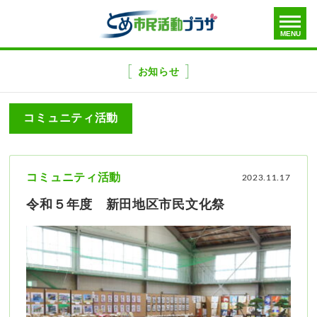
toggle
MENU
menu
メ
ニ
お知らせ
ュ
ー
コミュニティ活動
を
飛
ば
す
コミュニティ活動
2023.11.17
令和５年度 新田地区市民文化祭