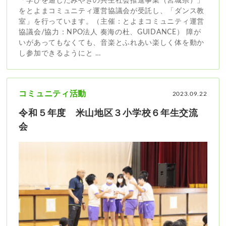
「学びを通じたみやぎの共生社会推進事業（宮城県）」
をとよまコミュニティ運営協議会が受託し、「ダンス教
室」を行っています。（主催：とよまコミュニティ運営
協議会/協力：NPO法人 奏海の杜、GUIDANCE） 障が
いがあってもなくても、音楽とふれあい楽しく体を動か
し参加できるようにと …
コミュニティ活動
2023.09.22
令和５年度 米山地区３小学校６年生交流
会