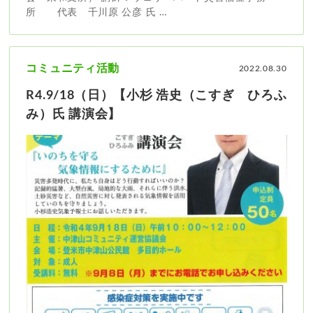
所 代表 千川原 公彦 氏 …
コミュニティ活動
2022.08.30
R4.9/18（日）【小杉 浩史（こすぎ ひろふ
み）氏 講演会】