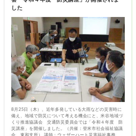
会「令和４年度 防災講座」が開催されま
した
8月25日（木）、近年多発している大雨などの災害時に
備え、地域で防災について考える機会にと、米谷地域づ
くり推進協議会 交通防災委員会では「令和４年度 防
災講座」を開催しました。（共催：登米市社会福祉協議
会 東和支所） 講師：ウェザーハート災害福祉事務