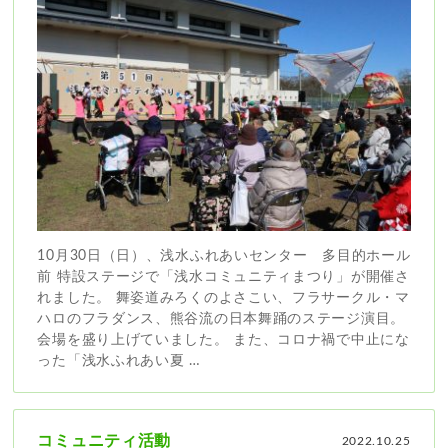
10月30日（日）、浅水ふれあいセンター 多目的ホール
前 特設ステージで「浅水コミュニティまつり」が開催さ
れました。 舞姿道みろくのよさこい、フラサークル・マ
ハロのフラダンス、熊谷流の日本舞踊のステージ演目。
会場を盛り上げていました。 また、コロナ禍で中止にな
った「浅水ふれあい夏 …
コミュニティ活動
2022.10.25