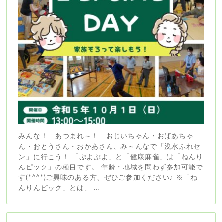
みんな！ あつまれ～！ おじいちゃん・おばあちゃ
ん・おとうさん・おかあさん、み～んなで「浅水ふれセ
ン」に行こう！ 「ぷよぷよ」と「健康麻雀」は「ねんり
んピック」の種目です。 年齢・地域を問わず参加可能で
す(*^^*)ご興味のある方、ぜひご参加ください♪ ※「ね
んりんピック」とは、 …