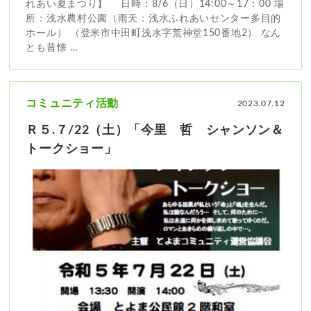
れあい夏まつり】 日時：8/6（日）14:00～17：00 場
所：浅水農村公園（雨天：浅水ふれあいセンター多目的
ホール） （登米市中田町浅水字荒神堂150番地2） なん
とも昔懐 …
コミュニティ活動
2023.07.12
Ｒ５.７/22（土）「今里 哲 シャンソン＆
トークショー」