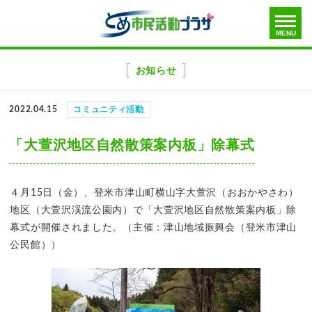
toggle
MENU
menu
メ
ニ
お知らせ
ュ
ー
2022.04.15
コミュニティ活動
を
飛
「大萱沢地区自然散策案内板」除幕式
ば
す
４月15日（金）、登米市津山町横山字大萱沢（おおかやさわ）
地区（大萱沢渓流公園内）で「大萱沢地区自然散策案内板」除
幕式が開催されました。（主催：津山地域振興会（登米市津山
公民館））