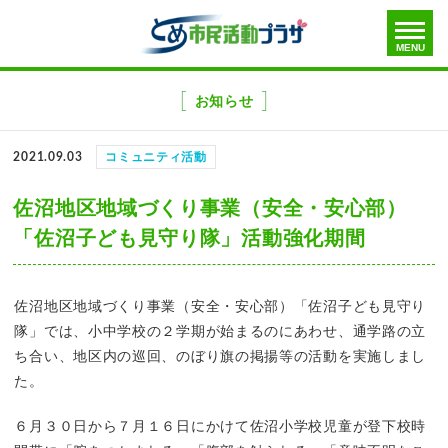
toggle
MENU
menu
メ
ニ
お知らせ
ュ
ー
2021.09.03
コミュニティ活動
を
飛
佐沼地区地域づくり事業（安全・安心部）
ば
「佐沼子ども見守り隊」活動強化期間
す
佐沼地区地域づくり事業（安全・安心部）「佐沼子ども見守り
隊」では、小中学校の２学期が始まるのにあわせ、通学路の立
ち合い、地区内の巡回、のぼり旗の掲揚等の活動を実施しまし
た。
６月３０日から７月１６日にかけて佐沼小学校児童が登下校時