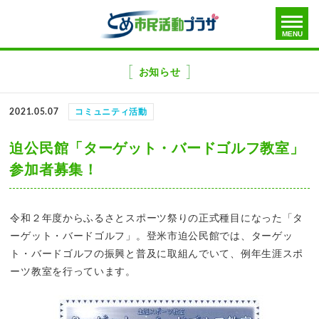
toggle
MENU
menu
メ
ニ
お知らせ
ュ
ー
2021.05.07
コミュニティ活動
を
飛
迫公民館「ターゲット・バードゴルフ教室」
ば
参加者募集！
す
令和２年度からふるさとスポーツ祭りの正式種目になった「タ
ーゲット・バードゴルフ」。登米市迫公民館では、ターゲッ
ト・バードゴルフの振興と普及に取組んでいて、例年生涯スポ
ーツ教室を行っています。