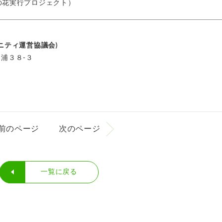
の花実行プロジェクト）
ニティ運営協議会)
沼浦３８-３
前のページ
次のページ
一覧に戻る