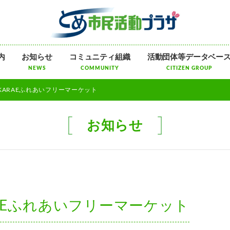
メ
内
お知らせ
コミュニティ組織
活動団体等データベー
ニ
NEWS
COMMUNITY
CITIZEN GROUP
ュ
ー
) TAKARAEふれあいフリーマーケット
を
飛
ば
お知らせ
す
AKARAEふれあいフリーマーケット