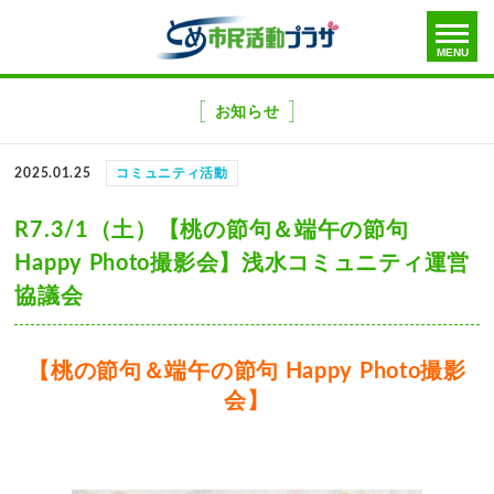
toggle
MENU
menu
メ
ニ
お知らせ
ュ
ー
2025.01.25
コミュニティ活動
を
飛
R7.3/1（土）【桃の節句＆端午の節句
ば
Happy Photo撮影会】浅水コミュニティ運営
す
協議会
【桃の節句＆端午の節句 Happy Photo撮影
会】