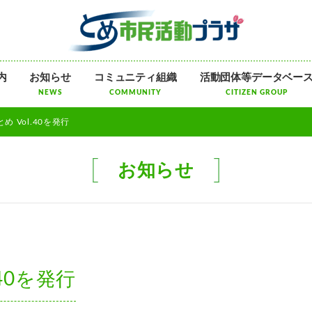
メ
内
お知らせ
コミュニティ組織
活動団体等データベー
ニ
NEWS
COMMUNITY
CITIZEN GROUP
ュ
ー
め Vol.40を発行
を
飛
ば
お知らせ
す
40を発行