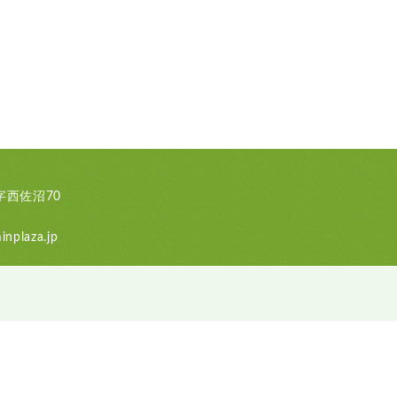
西佐沼70
nplaza.jp