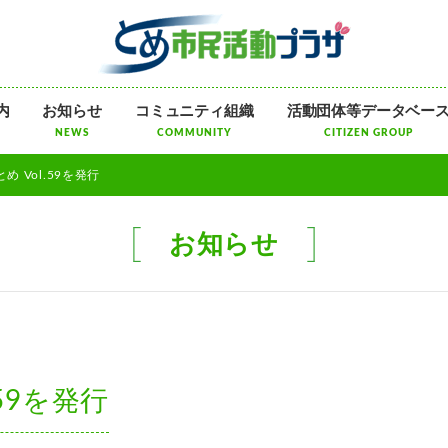
メ
内
お知らせ
コミュニティ組織
活動団体等データベー
ニ
NEWS
COMMUNITY
CITIZEN GROUP
ュ
ー
め Vol.59を発行
を
飛
ば
お知らせ
す
59を発行