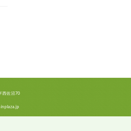
西佐沼70
nplaza.jp