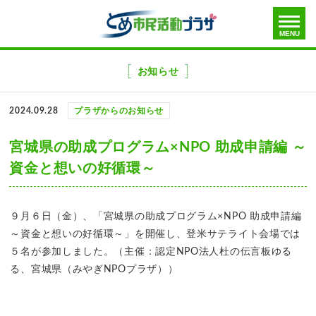
toggle
MENU
menu
メ
ニ
お知らせ
ュ
ー
2024.09.28
プラザからのお知らせ
を
飛
宮城県の助成プログラム×NPO 助成申請編 ～
ば
資金と想いの好循環～
す
９月６日（金）、「宮城県の助成プログラム×NPO 助成申請編
～資金と想いの好循環～」を開催し、登米サテライト会場では
５名が参加しました。（主催：認定NPO法人杜の伝言板ゆる
る、宮城県（みやぎNPOプラザ））