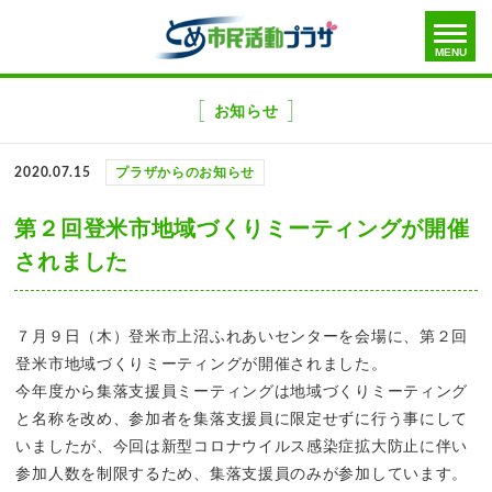
toggle
MENU
menu
メ
ニ
お知らせ
ュ
ー
2020.07.15
プラザからのお知らせ
を
飛
第２回登米市地域づくりミーティングが開催
ば
されました
す
７月９日（木）登米市上沼ふれあいセンターを会場に、第２回
登米市地域づくりミーティングが開催されました。
今年度から集落支援員ミーティングは地域づくりミーティング
と名称を改め、参加者を集落支援員に限定せずに行う事にして
いましたが、今回は新型コロナウイルス感染症拡大防止に伴い
参加人数を制限するため、集落支援員のみが参加しています。