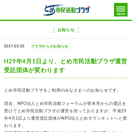
toggle
MENU
menu
メ
ニ
お知らせ
ュ
ー
2017.03.30
プラザからのお知らせ
を
飛
H29年4月1日より、とめ市民活動プラザ運営
ば
受託団体が変わります
す
とめ市民活動プラザをご利用のみなさまへのお知らせです。
現在、NPO法人とめ市民活動フォーラムが登米市からの委託を
受けてとめ市民活動プラザの運営を担っておりますが、平成29
年4月1日より運営受託団体がNPO法人とめタウンネットへと変
わります。