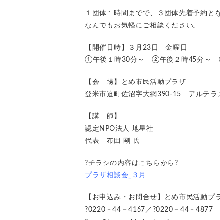
１団体１時間までで、３団体先着予約と
なんでもお気軽にご相談ください。
【開催日時】３月23日 金曜日
①
午後１時30分～
②
午後２時45分～
【会 場】とめ市民活動プラザ
登米市迫町佐沼字大網390-15 アルテ
【講 師】
認定NPO法人 地星社
代表 布田 剛 氏
?チラシの内容はこちらから?
プラザ相談会_３月
【お申込み・お問合せ】とめ市民活動プ
?0220－44－4167／?0220－44－4877