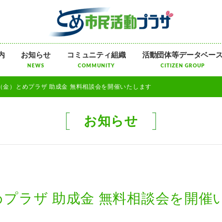
メ
内
お知らせ
コミュニティ組織
活動団体等データベー
ニ
NEWS
COMMUNITY
CITIZEN GROUP
ュ
ー
23（金）とめプラザ 助成金 無料相談会を開催いたします
を
飛
ば
お知らせ
す
とめプラザ 助成金 無料相談会を開催