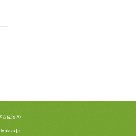
西佐沼70
nplaza.jp