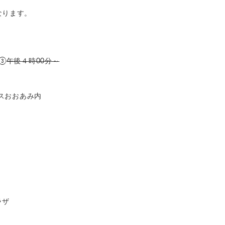
なります。
③
午後４時00分～
ラスおおあみ内
ラザ