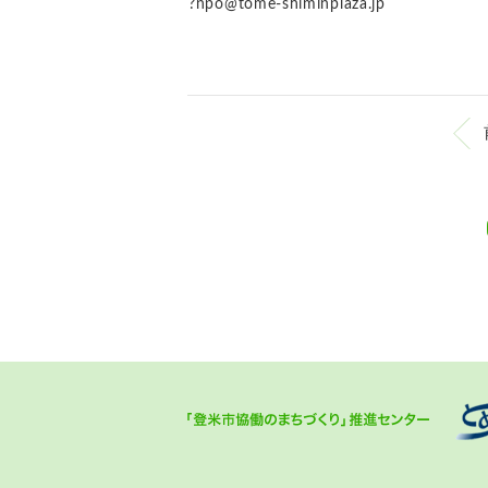
?npo@tome-shiminplaza.jp