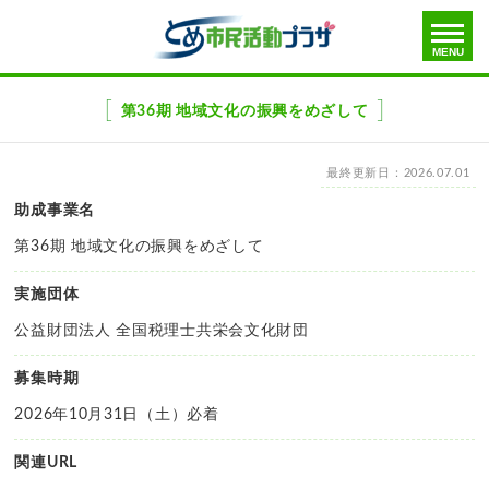
toggle
MENU
menu
メ
ニ
第36期 地域文化の振興をめざして
ュ
ー
最終更新日：2026.07.01
を
飛
助成事業名
ば
第36期 地域文化の振興をめざして
す
実施団体
公益財団法人 全国税理士共栄会文化財団
募集時期
2026年10月31日（土）必着
関連URL