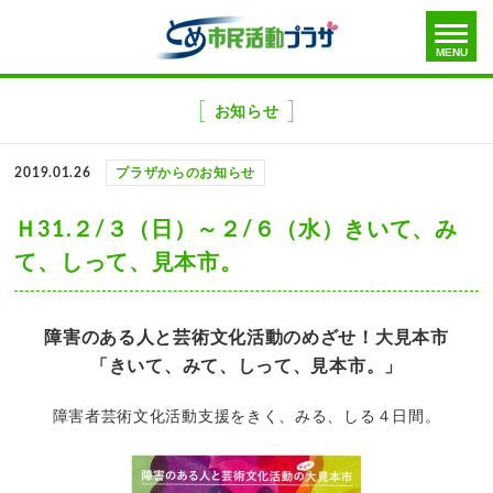
toggle
MENU
menu
メ
ニ
お知らせ
ュ
ー
2019.01.26
プラザからのお知らせ
を
飛
Ｈ31.２/３（日）～２/６（水）きいて、み
ば
て、しって、見本市。
す
障害のある人と芸術文化活動のめざせ！大見本市
「きいて、みて、しって、見本市。」
障害者芸術文化活動支援をきく、みる、しる４日間。